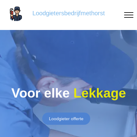
Loodgietersbedrijfmethorst
Voor elke
Lekkage
Loodgieter offerte