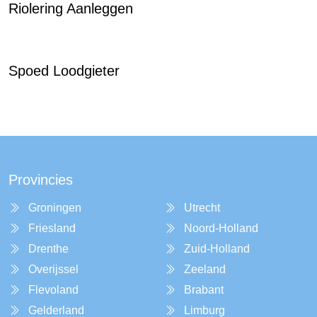
Riolering Aanleggen
Spoed Loodgieter
Provincies
Groningen
Utrecht
Friesland
Noord-Holland
Drenthe
Zuid-Holland
Overijssel
Zeeland
Flevoland
Brabant
Gelderland
Limburg