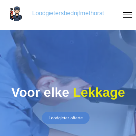
Loodgietersbedrijfmethorst
Voor elke
Lekkage
Loodgieter offerte