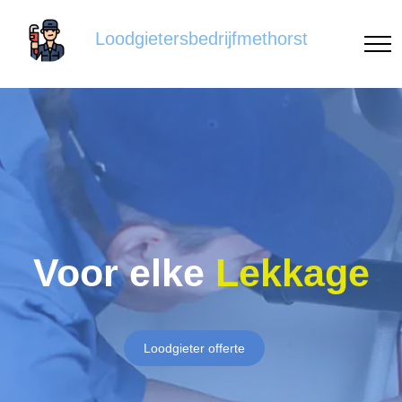
Loodgietersbedrijfmethorst
Voor elke
Lekkage
Loodgieter offerte