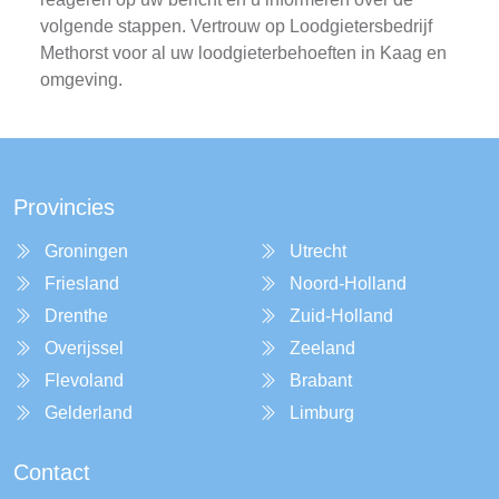
volgende stappen. Vertrouw op Loodgietersbedrijf
Methorst voor al uw loodgieterbehoeften in Kaag en
omgeving.
Provincies
Groningen
Utrecht
Friesland
Noord-Holland
Drenthe
Zuid-Holland
Overijssel
Zeeland
Flevoland
Brabant
Gelderland
Limburg
Contact