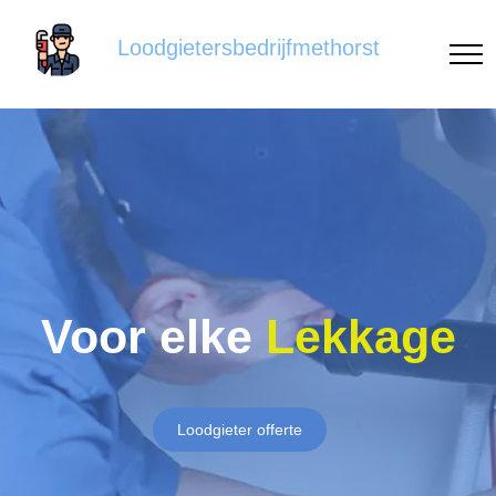
Loodgietersbedrijfmethorst
Voor elke
Lekkage
Loodgieter offerte