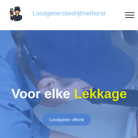
Loodgietersbedrijfmethorst
Voor elke
Lekkage
Loodgieter offerte