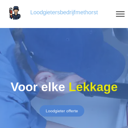
Loodgietersbedrijfmethorst
Voor elke
Lekkage
Loodgieter offerte