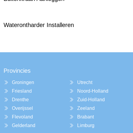
Waterontharder Installeren
Provincies
Groningen
Utrecht
Friesland
Noord-Holland
Drenthe
Zuid-Holland
Overijssel
Zeeland
Flevoland
Brabant
Gelderland
Limburg