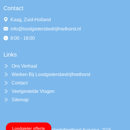
Contact
Kaag, Zuid-Holland
info@loodgietersbedrijfmethorst.nl
8:00 - 18:00
Links
Ons Verhaal
Werken Bij Loodgietersbedrijfmethorst
Contact
Veelgestelde Vragen
Sitemap
Loodgieter offerte
Copyright ©
Loodgietersbedrijfmethorst
Augustus, 2026.