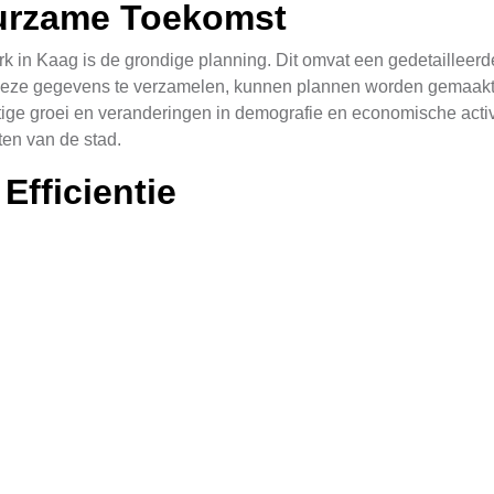
urzame Toekomst
rk in Kaag is de grondige planning. Dit omvat een gedetailleer
deze gegevens te verzamelen, kunnen plannen worden gemaakt di
ge groei en veranderingen in demografie en economische activit
en van de stad.
Efficientie
 bij het aanleggen van leidingwerk in Kaag. Moderne technieken 
 voorkeurskeuze vanwege hun duurzaamheid en corrosieweerstand.
e oplossing kan bieden voor kleinere projecten. De materialen m
n in Kaag
ij het aanleggen van leidingwerk in Kaag variëren afhankelijk
ffectief zijn voor kleinere projecten, terwijl geavanceerde tec
oor complexe situaties. Deze methoden bieden voordelen zoals m
m de beste technologieën te kiezen die voldoen aan de specifieke