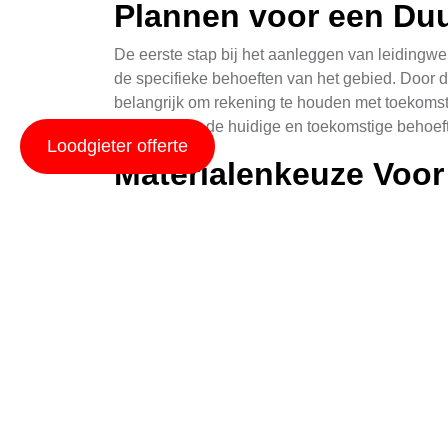
Plannen voor een Du
De eerste stap bij het aanleggen van leidingwe
de specifieke behoeften van het gebied. Door 
belangrijk om rekening te houden met toekomsti
voldoen aan de huidige en toekomstige behoeft
Loodgieter offerte
Materialenkeuze Voor 
De keuze van materialen is een cruciale factor
gietijzer en beton. Kunststoffen zijn vaak de
belastingen, terwijl beton een kosteneffectiev
eisen, maar ook ecologisch verantwoord zijn.
Constructietechnieke
De constructietechnieken die worden gebruikt b
Traditionele graafmethodes kunnen nog steeds e
Drilling) en microtunneling worden gebruikt v
snellere uitvoeringstijden. Het is belangrijk o