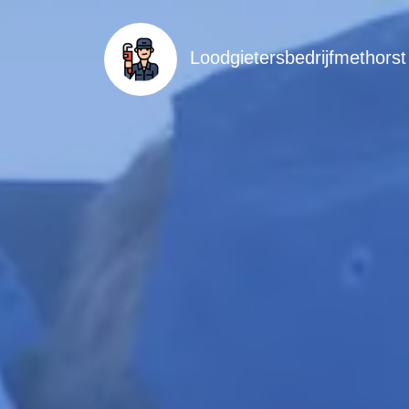
Loodgietersbedrijfmethorst