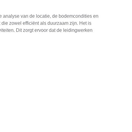
de analyse van de locatie, de bodemcondities en
e zowel efficiënt als duurzaam zijn. Het is
eiten. Dit zorgt ervoor dat de leidingwerken
bieden verschillende opties zoals kunststof,
 Gietijzer wordt vaak gebruikt voor zware
oeten niet alleen voldoen aan de technische
 van de specifieke omstandigheden en eisen.
hnieken zoals HDD (Horizontal Directional
inimale verstoring van het oppervlak en
 behoeften van elk project.