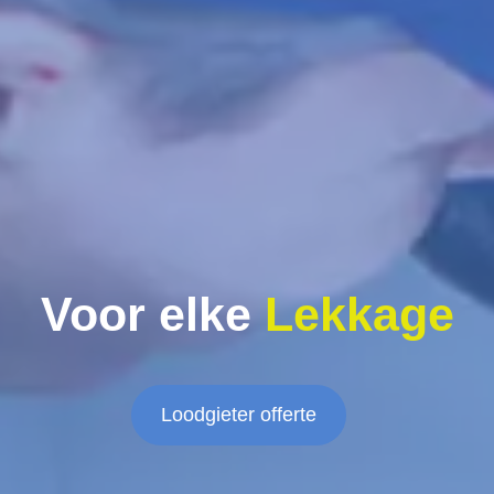
Voor elke
Lekkage
Loodgieter offerte